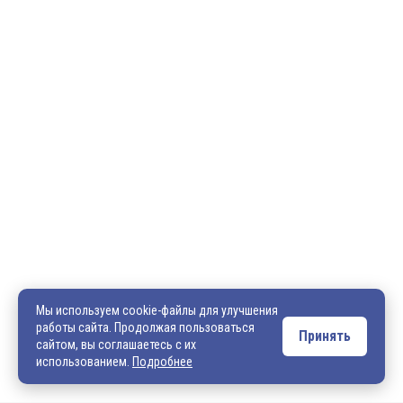
600036, г. Владимир, пр-кт Ленина, д. 73, оф. 31
8 (4922) 542-542
8 (4922) 540-706
540706@mail.ru
zakaz@vek33.ru
Мы используем cookie-файлы для улучшения
работы сайта. Продолжая пользоваться
Принять
сайтом, вы соглашаетесь с их
Обращаем ваше внимание, что сайт vek33.ru носит исключительно
использованием.
Подробнее
информационный характер и ни при каких условиях не является
публичной офертой. Подробную информацию о наличии товара, ценах и
условиях приобретения, пожалуйста, уточняйте у наших менеджеров.