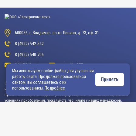
600036, г. Владимир, пр-кт Ленина, д. 73, оф. 31
8 (4922) 542-542
8 (4922) 540-706
540706@mail.ru
zakaz@vek33.ru
Мы используем cookie-файлы для улучшения
работы сайта. Продолжая пользоваться
Принять
сайтом, вы соглашаетесь с их
Обращаем ваше внимание, что сайт vek33.ru носит исключительно
использованием.
Подробнее
информационный характер и ни при каких условиях не является
публичной офертой. Подробную информацию о наличии товара, ценах и
условиях приобретения, пожалуйста, уточняйте у наших менеджеров.
Внимание! Если Вы не смогли найти интересующую Вас продукцию,
просим Вас обращаться к нашим менеджерам. На данный момент
на сайте представлен не полный ассортимент номенклатуры. Вы
можете: