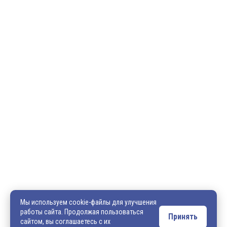
600036, г. Владимир, пр-кт Ленина, д. 73, оф. 31
8 (4922) 542-542
8 (4922) 540-706
540706@mail.ru
zakaz@vek33.ru
Мы используем cookie-файлы для улучшения
работы сайта. Продолжая пользоваться
Принять
сайтом, вы соглашаетесь с их
Обращаем ваше внимание, что сайт vek33.ru носит исключительно