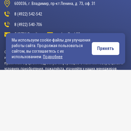
600036, г. Владимир, пр-кт Ленина, д. 73, оф. 31
8 (4922) 542-542
8 (4922) 540-706
540706@mail.ru
zakaz@vek33.ru
Мы используем cookie-файлы для улучшения
работы сайта. Продолжая пользоваться
Принять
сайтом, вы соглашаетесь с их
Обращаем ваше внимание, что сайт vek33.ru носит исключительно
использованием.
Подробнее
информационный характер и ни при каких условиях не является
публичной офертой. Подробную информацию о наличии товара, ценах и
условиях приобретения, пожалуйста, уточняйте у наших менеджеров.
Внимание! Если Вы не смогли найти интересующую Вас продукцию,
просим Вас обращаться к нашим менеджерам. На данный момент
на сайте представлен не полный ассортимент номенклатуры. Вы
можете:
• написать нам на электронную почту: 540706@mail.ru либо
zakaz@vek33.ru с запросом на интересующую Вас продукцию
• позвонить нам по телефонам: +7 (4922) 54-07-06,
+7 (4922) 547-547; 542-542, +7 (920) 919-98-44.