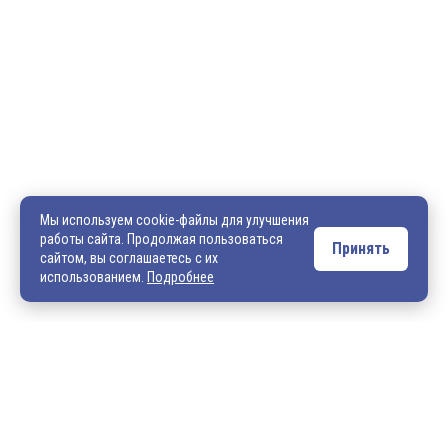
600036, г. Владимир, пр-кт Ленина, д. 73, оф. 31
8 (4922) 542-542
8 (4922) 540-706
540706@mail.ru
zakaz@vek33.ru
Мы используем cookie-файлы для улучшения
работы сайта. Продолжая пользоваться
Принять
сайтом, вы соглашаетесь с их
Обращаем ваше внимание, что сайт vek33.ru носит исключительно
использованием.
Подробнее
информационный характер и ни при каких условиях не является
публичной офертой. Подробную информацию о наличии товара, ценах и
условиях приобретения, пожалуйста, уточняйте у наших менеджеров.
Внимание! Если Вы не смогли найти интересующую Вас продукцию,
просим Вас обращаться к нашим менеджерам. На данный момент
на сайте представлен не полный ассортимент номенклатуры. Вы
можете:
• написать нам на электронную почту: 540706@mail.ru либо