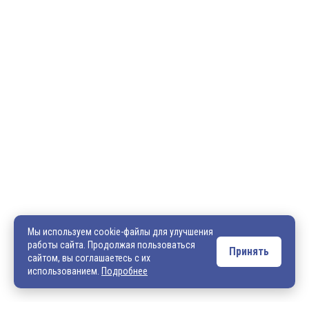
600036, г. Владимир, пр-кт Ленина, д. 73, оф. 31
8 (4922) 542-542
8 (4922) 540-706
540706@mail.ru
zakaz@vek33.ru
Мы используем cookie-файлы для улучшения
работы сайта. Продолжая пользоваться
Принять
сайтом, вы соглашаетесь с их
Обращаем ваше внимание, что сайт vek33.ru носит исключительно
использованием.
Подробнее
информационный характер и ни при каких условиях не является
публичной офертой. Подробную информацию о наличии товара, ценах и
условиях приобретения, пожалуйста, уточняйте у наших менеджеров.