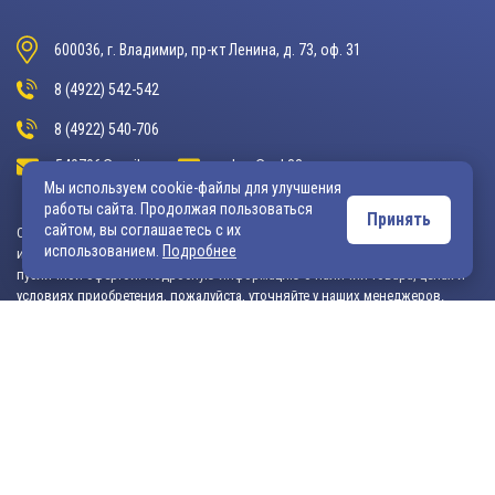
600036, г. Владимир, пр-кт Ленина, д. 73, оф. 31
8 (4922) 542-542
8 (4922) 540-706
540706@mail.ru
zakaz@vek33.ru
Мы используем cookie-файлы для улучшения
работы сайта. Продолжая пользоваться
Принять
сайтом, вы соглашаетесь с их
Обращаем ваше внимание, что сайт vek33.ru носит исключительно
использованием.
Подробнее
информационный характер и ни при каких условиях не является
публичной офертой. Подробную информацию о наличии товара, ценах и
условиях приобретения, пожалуйста, уточняйте у наших менеджеров.
Внимание! Если Вы не смогли найти интересующую Вас продукцию,
просим Вас обращаться к нашим менеджерам. На данный момент
на сайте представлен не полный ассортимент номенклатуры. Вы
можете:
• написать нам на электронную почту: 540706@mail.ru либо
zakaz@vek33.ru с запросом на интересующую Вас продукцию
• позвонить нам по телефонам: +7 (4922) 54-07-06,